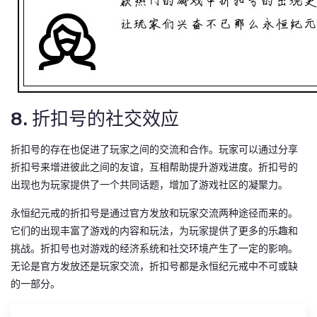
8. 折扣号的社交效应
折扣号的存在也促进了玩家之间的交流和合作。玩家可以通过分享
折扣号来增进彼此之间的友谊，互相帮助提升游戏进度。折扣号的
出现也为玩家提供了一个共同话题，增加了游戏社区的凝聚力。
永恒纪元戒的折扣号是通过官方发放和玩家交流两种途径而来的。
它们的出现丰富了游戏的内容和玩法，为玩家提供了更多的乐趣和
挑战。折扣号也对游戏的经济系统和社交环境产生了一定的影响。
无论是官方发放还是玩家交流，折扣号都是永恒纪元戒中不可或缺
的一部分。