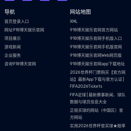
导航
网站地图
首页登录入口
XML
网址918博天娱乐官网
918博天娱乐官网官方网站
项目展示
918博天娱乐官网手机版入口
游戏新闻
918博天娱乐官网手机版官网
企业服务
918博天娱乐官网Web网页版
咨询918博天官网
918博天娱乐官网app下载地址
2026世界杯门票购买【官方网
站】最新App下载与官方认证 |
FIFA2026Tickets
FIFA足球 | 最新赛事新闻、球队
数据与球员信息大全
正规买球的网站（中国区）官
方网站
实用2026世界杯官买球★赔率