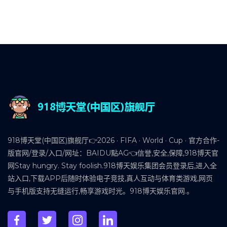
918博天堂(中国区)旗舰厅👉2026 · FIFA · World · Cup · 官方合作-
版官网/登录/入口/网址：BAIDU點AG👈信誉,安全,保障,918博天官
网Stay hungry. Stay foolish.918博天娱乐集团会员登录后,进入全
站入口,下载APP后随时体验电子竞技,真人互动与体育类游戏,网页
与手机版支持无缝运行,畅享游戏时光。918博天娱乐官网.。