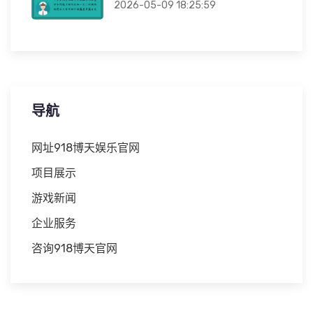
2026-05-09 18:25:59
导航
网址918博天娱乐官网
项目展示
游戏新闻
企业服务
咨询918博天官网