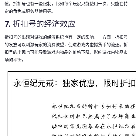
值。折扣号也有一些限制，比如每个玩家只能使用一次、只能在特
定的角色或服务器使用等。
7. 折扣号的经济效应
折扣号的出现对游戏的经济系统也有一定的影响。一方面，折扣号
的发放可以刺激玩家的消费欲望，促进游戏内虚拟货币的流通。折
扣号的出现也可能导致游戏内物品的价格下降，影响游戏内物品市
场的平衡。