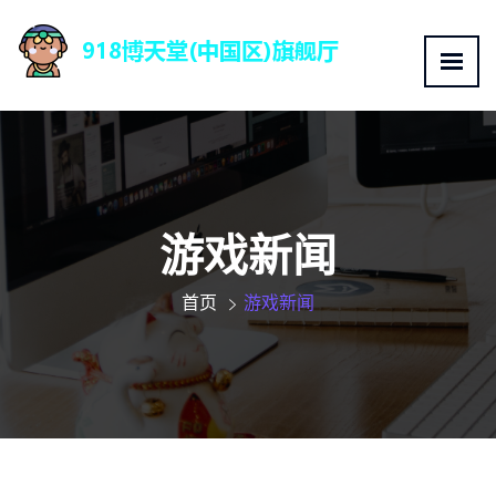
游戏新闻
首页
游戏新闻