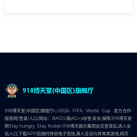
918博天堂(中国区)旗舰厅👉2026 · FIFA · World · Cup · 官方合作-
版官网/登录/入口/网址：BAIDU點AG👈信誉,安全,保障,918博天官
网Stay hungry. Stay foolish.918博天娱乐集团会员登录后,进入全
站入口,下载APP后随时体验电子竞技,真人互动与体育类游戏,网页