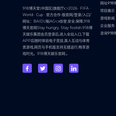
网址91
918博天堂(中国区)旗舰厅👉2026 · FIFA ·
项目展示
World · Cup · 官方合作-版官网/登录/入口/
游戏新闻
网址：BAIDU點AG👈信誉,安全,保障,918
企业服务
博天官网Stay hungry. Stay foolish.918博
咨询918
天娱乐集团会员登录后,进入全站入口,下载
APP后随时体验电子竞技,真人互动与体育
类游戏,网页与手机版支持无缝运行,畅享游
戏时光。918博天娱乐官网.。