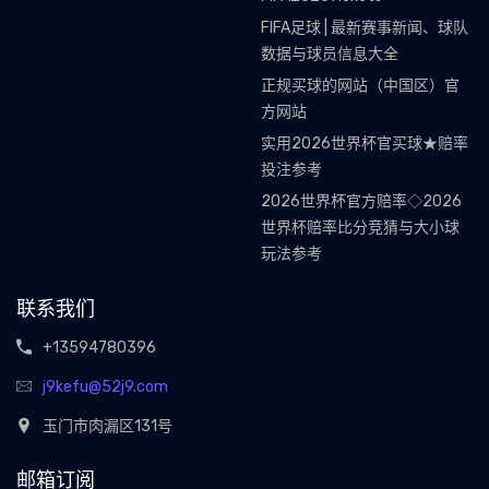
FIFA足球 | 最新赛事新闻、球队
数据与球员信息大全
正规买球的网站（中国区）官
方网站
实用2026世界杯官买球★赔率
投注参考
2026世界杯官方赔率◇2026
世界杯赔率比分竞猜与大小球
玩法参考
联系我们
+13594780396
j9kefu@52j9.com
玉门市肉漏区131号
邮箱订阅