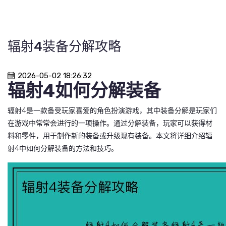
辐射4装备分解攻略
2026-05-02 18:26:32
辐射4如何分解装备
辐射4是一款备受玩家喜爱的角色扮演游戏，其中装备分解是玩家们
在游戏中常常会进行的一项操作。通过分解装备，玩家可以获得材
料和零件，用于制作新的装备或升级现有装备。本文将详细介绍辐
射4中如何分解装备的方法和技巧。