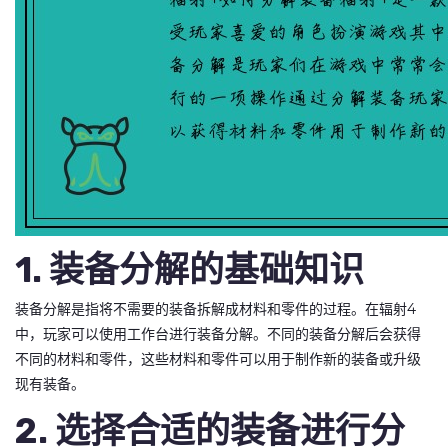
1. 装备分解的基础知识
装备分解是指将不需要的装备拆解成材料和零件的过程。在辐射4
中，玩家可以使用工作台进行装备分解。不同的装备分解后会获得
不同的材料和零件，这些材料和零件可以用于制作新的装备或升级
现有装备。
2. 选择合适的装备进行分