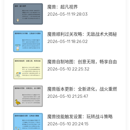
魔兽：超凡视界
2026-05-11 19:28:03
魔兽顺利过关攻略：无敌战术大揭秘
2026-05-11 18:26:02
魔兽自制地图：创意无限，畅享自由
2026-05-10 22:25:32
魔兽版本更新：全新进化，战火重燃
2026-05-10 21:25:47
魔兽技能触发设置：玩转战斗策略
2026-05-10 20:24:15