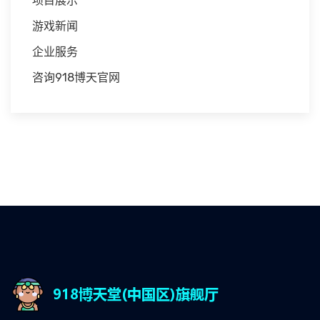
项目展示
游戏新闻
企业服务
咨询918博天官网