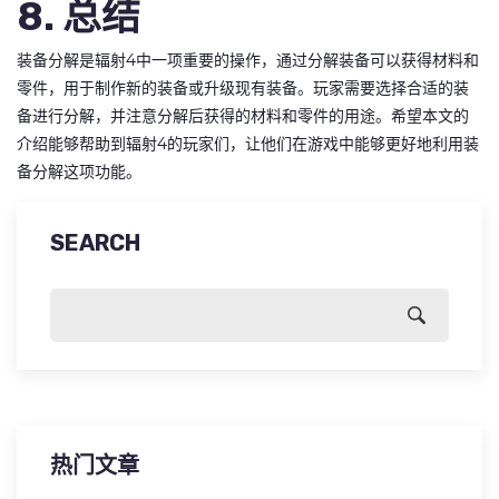
8. 总结
装备分解是辐射4中一项重要的操作，通过分解装备可以获得材料和
零件，用于制作新的装备或升级现有装备。玩家需要选择合适的装
备进行分解，并注意分解后获得的材料和零件的用途。希望本文的
介绍能够帮助到辐射4的玩家们，让他们在游戏中能够更好地利用装
备分解这项功能。
SEARCH
热门文章