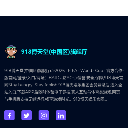
918博天堂(中国区)旗舰厅👉2026 · FIFA · World · Cup · 官方合作-
版官网/登录/入口/网址：BAIDU點AG👈信誉,安全,保障,918博天官
网Stay hungry. Stay foolish.918博天娱乐集团会员登录后,进入全
站入口,下载APP后随时体验电子竞技,真人互动与体育类游戏,网页
与手机版支持无缝运行,畅享游戏时光。918博天娱乐官网.。