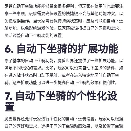
尽管自动下坐骑功能能够带来很多便利，但玩家在使用时也需要注
意一些事项。玩家需要确保设置的快捷键不会与其他功能冲突，以
免造成误操作。当玩家需要保持骑乘状态时，应及时取消自动下坐
骑功能，以免影响游戏体验。玩家还应该根据自己的习惯和需求，
灵活调整自动下坐骑功能的设置。
6. 自动下坐骑的扩展功能
除了基本的自动下坐骑功能，魔兽世界还提供了一些扩展功能，以
满足不同玩家的需求。比如，玩家可以设置自动下坐骑的条件，如
在进入战斗状态时自动下坐骑，或者在进入特定地区时自动下坐
骑。这些扩展功能可以进一步提高自动下坐骑的效果和便利性。
7. 自动下坐骑的个性化设
置
魔兽世界还允许玩家进行个性化的自动下坐骑设置。玩家可以根据
自己的喜好和需求，选择不同的下坐骑动画效果，以及设置下坐骑