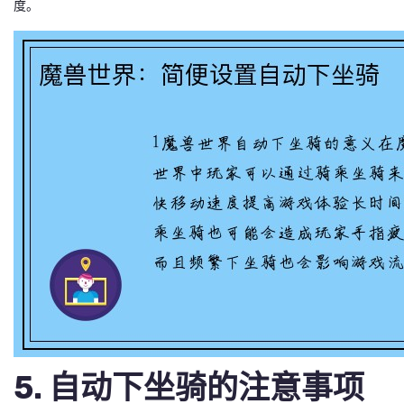
度。
5. 自动下坐骑的注意事项