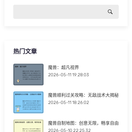
热门文章
魔兽：超凡视界
2026-05-11 19:28:03
魔兽顺利过关攻略：无敌战术大揭秘
2026-05-11 18:26:02
魔兽自制地图：创意无限，畅享自由
2026-05-10 22:25:32