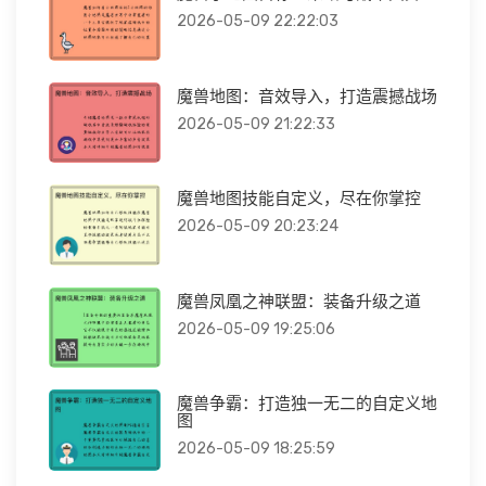
2026-05-09 22:22:03
魔兽地图：音效导入，打造震撼战场
2026-05-09 21:22:33
魔兽地图技能自定义，尽在你掌控
2026-05-09 20:23:24
魔兽凤凰之神联盟：装备升级之道
2026-05-09 19:25:06
魔兽争霸：打造独一无二的自定义地
图
2026-05-09 18:25:59