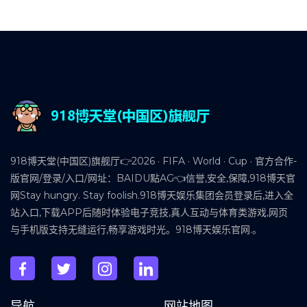
918博天堂(中国区)旗舰厅👉2026 · FIFA · World · Cup · 官方合作-
版官网/登录/入口/网址：BAIDU點AG👈信誉,安全,保障,918博天官
网Stay hungry. Stay foolish.918博天娱乐集团会员登录后,进入全
站入口,下载APP后随时体验电子竞技,真人互动与体育类游戏,网页
与手机版支持无缝运行,畅享游戏时光。918博天娱乐官网.。
导航
网站地图