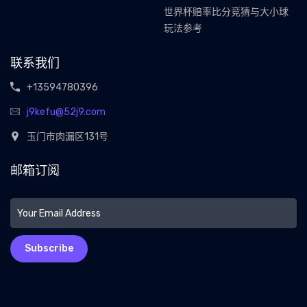
世界杯赔率比分竞猜与大小球
玩法参考
联系我们
+13594780396
j9kefu@52j9.com
玉门市肉漏区131号
邮箱订阅
Subscribe